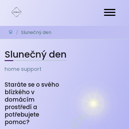
Slunečný den
/
Slunečný den
home support
Staráte se o svého
blízkého v
domácím
prostředí a
potřebujete
pomoc?