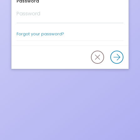
Password
Forgot your password?